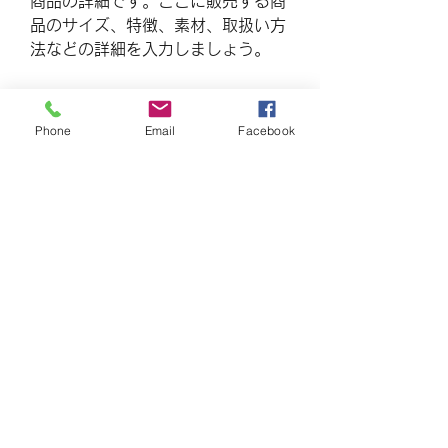
商品の詳細です。ここに販売する商
品のサイズ、特徴、素材、取扱い方
法などの詳細を入力しましょう。
商品情報
Phone
Email
Facebook
商品の詳細について記入する欄で
返品・返金ポリシー
す。ここに販売する商品のサイズ、
特徴、素材、取扱い方法などの詳細
商品の返品・返金について記入する
を入力しましょう。また、商品のセ
配送情報
欄です。購入後、どのように返品ま
ールスポイントを入力して、購入者
たは返金できるかを詳しく示しまし
の興味を引きつけましょう。
商品の配送について記入する欄で
ょう。手続きを明確に示すことでシ
す。ここに商品の配送方法や梱包、
ョップと購入者の信頼関係を築くこ
配送料などについて入力しましょ
とができます。
う。不着が起こった際などの手続き
Yokohama HY House
に関しても詳しく示すことで、ショ
ップの信頼度を高めることができま
Airbnb