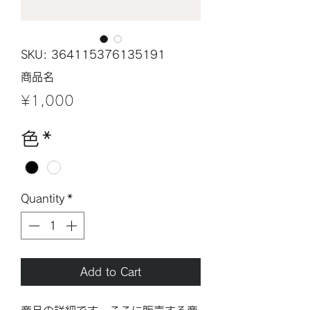
SKU: 364115376135191
商品名
Price
¥1,000
色
*
Quantity
*
Add to Cart