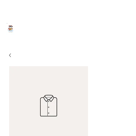
Yokohama HY House